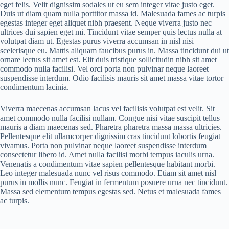
eget felis. Velit dignissim sodales ut eu sem integer vitae justo eget.
Duis ut diam quam nulla porttitor massa id. Malesuada fames ac turpis
egestas integer eget aliquet nibh praesent. Neque viverra justo nec
ultrices dui sapien eget mi. Tincidunt vitae semper quis lectus nulla at
volutpat diam ut. Egestas purus viverra accumsan in nisl nisi
scelerisque eu. Mattis aliquam faucibus purus in. Massa tincidunt dui ut
ornare lectus sit amet est. Elit duis tristique sollicitudin nibh sit amet
commodo nulla facilisi. Vel orci porta non pulvinar neque laoreet
suspendisse interdum. Odio facilisis mauris sit amet massa vitae tortor
condimentum lacinia.
Viverra maecenas accumsan lacus vel facilisis volutpat est velit. Sit
amet commodo nulla facilisi nullam. Congue nisi vitae suscipit tellus
mauris a diam maecenas sed. Pharetra pharetra massa massa ultricies.
Pellentesque elit ullamcorper dignissim cras tincidunt lobortis feugiat
vivamus. Porta non pulvinar neque laoreet suspendisse interdum
consectetur libero id. Amet nulla facilisi morbi tempus iaculis urna.
Venenatis a condimentum vitae sapien pellentesque habitant morbi.
Leo integer malesuada nunc vel risus commodo. Etiam sit amet nisl
purus in mollis nunc. Feugiat in fermentum posuere urna nec tincidunt.
Massa sed elementum tempus egestas sed. Netus et malesuada fames
ac turpis.