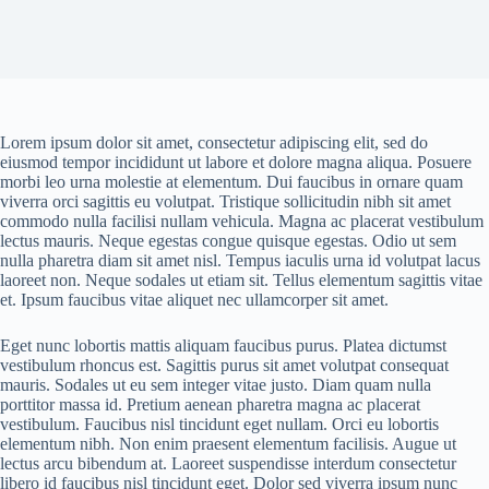
Lorem ipsum dolor sit amet, consectetur adipiscing elit, sed do
eiusmod tempor incididunt ut labore et dolore magna aliqua. Posuere
morbi leo urna molestie at elementum. Dui faucibus in ornare quam
viverra orci sagittis eu volutpat. Tristique sollicitudin nibh sit amet
commodo nulla facilisi nullam vehicula. Magna ac placerat vestibulum
lectus mauris. Neque egestas congue quisque egestas. Odio ut sem
nulla pharetra diam sit amet nisl. Tempus iaculis urna id volutpat lacus
laoreet non. Neque sodales ut etiam sit. Tellus elementum sagittis vitae
et. Ipsum faucibus vitae aliquet nec ullamcorper sit amet.
Eget nunc lobortis mattis aliquam faucibus purus. Platea dictumst
vestibulum rhoncus est. Sagittis purus sit amet volutpat consequat
mauris. Sodales ut eu sem integer vitae justo. Diam quam nulla
porttitor massa id. Pretium aenean pharetra magna ac placerat
vestibulum. Faucibus nisl tincidunt eget nullam. Orci eu lobortis
elementum nibh. Non enim praesent elementum facilisis. Augue ut
lectus arcu bibendum at. Laoreet suspendisse interdum consectetur
libero id faucibus nisl tincidunt eget. Dolor sed viverra ipsum nunc