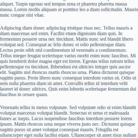
aliquet. Turpis egestas sed tempus urna et pharetra pharetra massa
massa. Lorem mollis aliquam ut porttitor leo a diam sollicitudin. Mauris
nunc congue nisi vitae.
Adipiscing diam donec adipiscing tristique risus nec. Tellus mauris a
diam maecenas sed enim. Facilisi etiam dignissim diam quis. In
fermentum posuere urna nec tincidunt. Mattis nunc sed blandit libero
volutpat sed. Consequat ac felis donec et odio pellentesque diam.
Lectus proin nibh nisl condimentum id venenatis a condimentum.
Tellus integer feugiat scelerisque varius morbi enim nunc faucibus. Mi
quis hendrerit dolor magna eget est lorem. Egestas tellus rutrum tellus
pellentesque eu tincidunt. Bibendum est ultricies integer quis auctor
elit. Sagittis nisl rhoncus mattis rhoncus urna. Platea dictumst quisque
sagittis purus. Proin libero nunc consequat interdum varius sit. Odio ut
sem nulla pharetra diam sit amet. Convallis tellus id interdum velit
laoreet id donec ultrices. Quis enim lobortis scelerisque fermentum dui
faucibus in ornare quam.
Venenatis tellus in metus vulputate. Sed vulputate odio ut enim blandit
volutpat maecenas volutpat blandit. Senectus et netus et malesuada
fames ac turpis. Lacus suspendisse faucibus interdum posuere lorem
ipsum. Mattis rhoncus urna neque viverra justo nec. Dictumst quisque
sagittis purus sit amet volutpat consequat mauris. Fringilla est
ullamcorper eget nulla facilisi etiam. Ullamcorper sit amet risus nullam