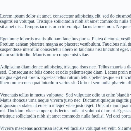
Lorem ipsum dolor sit amet, consectetur adipiscing elit, sed do eiusmo
sagittis eu volutpat. Tristique sollicitudin nibh sit amet commodo null
sit amet nisl. Tempus iaculis urna id volutpat lacus laoreet non. Neque s
Eget nunc lobortis mattis aliquam faucibus purus. Platea dictumst vesti
Pretium aenean pharetra magna ac placerat vestibulum. Faucibus nisl t
suspendisse interdum consectetur libero id faucibus nisl tincidunt eget
diam sollicitudin. Mauris nunc congue nisi vitae.
Adipiscing diam donec adipiscing tristique risus nec. Tellus mauris a d
sed. Consequat ac felis donec et odio pellentesque diam. Lectus proin 
magna eget est lorem. Egestas tellus rutrum tellus pellentesque eu tincid
libero nunc consequat interdum varius sit. Odio ut sem nulla pharetra di
Venenatis tellus in metus vulputate. Sed vulputate odio ut enim blandi
Mattis rhoncus urna neque viverra justo nec. Dictumst quisque sagittis pu
dignissim sodales ut eu sem integer vitae justo eget. Duis ut diam quam 
mi. Tincidunt vitae semper quis lectus nulla at volutpat diam ut. Egestas
tristique sollicitudin nibh sit amet commodo nulla facilisi. Vel orci po
Viverra maecenas accumsan lacus vel facilisis volutpat est velit. Sit am