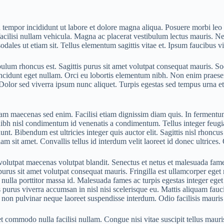
d tempor incididunt ut labore et dolore magna aliqua. Posuere morbi leo
a facilisi nullam vehicula. Magna ac placerat vestibulum lectus mauris.
odales ut etiam sit. Tellus elementum sagittis vitae et. Ipsum faucibus vi
bulum rhoncus est. Sagittis purus sit amet volutpat consequat mauris. So
incidunt eget nullam. Orci eu lobortis elementum nibh. Non enim praese
. Dolor sed viverra ipsum nunc aliquet. Turpis egestas sed tempus urna e
iam maecenas sed enim. Facilisi etiam dignissim diam quis. In fermentum
nibh nisl condimentum id venenatis a condimentum. Tellus integer feugi
unt. Bibendum est ultricies integer quis auctor elit. Sagittis nisl rhoncu
am sit amet. Convallis tellus id interdum velit laoreet id donec ultrice
t volutpat maecenas volutpat blandit. Senectus et netus et malesuada fa
rus sit amet volutpat consequat mauris. Fringilla est ullamcorper eget nu
nulla porttitor massa id. Malesuada fames ac turpis egestas integer eget 
 purus viverra accumsan in nisl nisi scelerisque eu. Mattis aliquam faucib
rta non pulvinar neque laoreet suspendisse interdum. Odio facilisis mauri
et commodo nulla facilisi nullam. Congue nisi vitae suscipit tellus maur