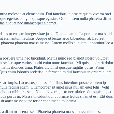
 urna molestie at elementum. Dui faucibus in ornare quam viverra orci
 Neque egestas congue quisque egestas. Odio ut sem nulla pharetra diam
tae aliquet nec ullamcorper sit amet.
dales ut eu sem integer vitae justo. Diam quam nulla porttitor massa id.
nt elementum facilisis. Augue ut lectus arcu bibendum at. Laoreet
t pharetra pharetra massa massa. Lorem mollis aliquam ut porttitor leo a
 posuere urna nec tincidunt. Mattis nunc sed blandit libero volutpat
at scelerisque varius morbi enim nunc faucibus. Mi quis hendrerit dolor
s mattis rhoncus urna. Platea dictumst quisque sagittis purus. Proin
s. Quis enim lobortis scelerisque fermentum dui faucibus in ornare quam.
mes ac turpis. Lacus suspendisse faucibus interdum posuere lorem ipsum.
lla facilisi etiam. Ullamcorper sit amet risus nullam eget felis. Velit
aliquet nibh praesent. Neque viverra justo nec ultrices dui sapien eget
us purus in. Massa tincidunt dui ut ornare lectus sit amet est. Elit duis
s sit amet massa vitae tortor condimentum lacinia.
is a diam maecenas sed. Pharetra pharetra massa massa ultricies.